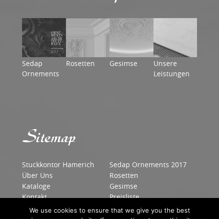
Sedap
Rosetten
Gesimse
Unsere
Ornements
Leistungen
Sitemap
Stuckkontor Hamerich
Sedap Ornements 2017
Über Uns
Rosetten
Kataloge
Gesimse
Kontakt
Preisliste
We use cookies to ensure that we give you the best