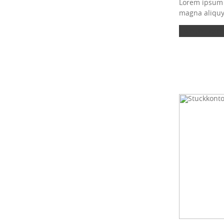
Lorem ipsum d
magna aliquya
weiter lesen