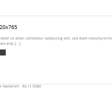
820x765
olor sit amet, consetetur sadipscing elitr, sed diam nonumy eirmo
m erat, [...]
 »