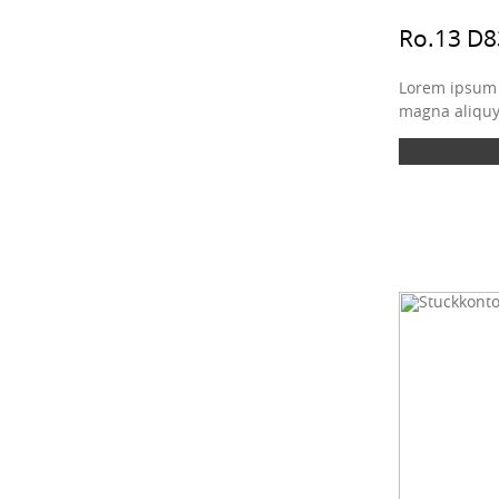
Ro.13 D
Lorem ipsum d
magna aliquya
weiter lesen