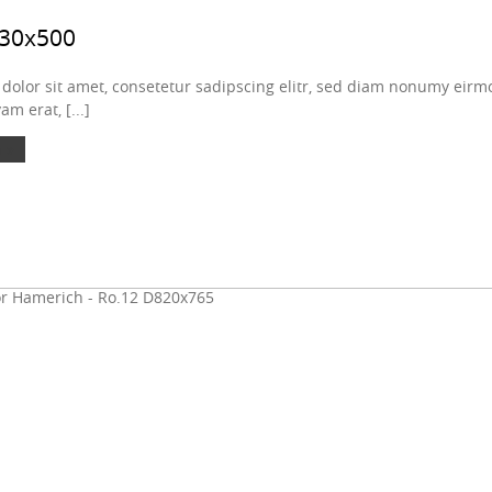
830x500
olor sit amet, consetetur sadipscing elitr, sed diam nonumy eirmo
m erat, [...]
 »