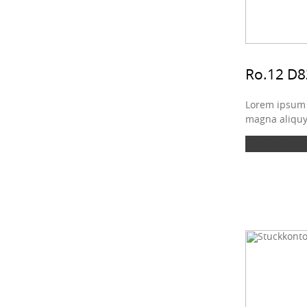
Ro.12 D
Lorem ipsum d
magna aliquya
weiter lesen