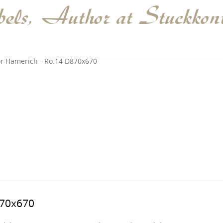
abels, Author at Stuckko
870x670