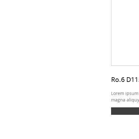
Ro.6 D11
Lorem ipsum d
magna aliquya
weiter lesen