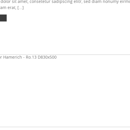
olor sit amet, consetetur sadipscing elitr, sed diam nonumy eirmo
m erat, [...]
 »