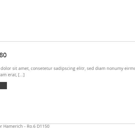
80
olor sit amet, consetetur sadipscing elitr, sed diam nonumy eirmo
m erat, [...]
 »