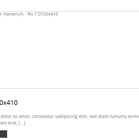
20x410
olor sit amet, consetetur sadipscing elitr, sed diam nonumy eirmo
m erat, [...]
 »