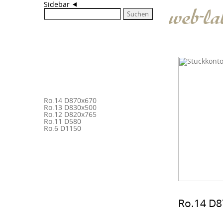
Sidebar ⯇
web-l
Suche
nach:
Neueste
Beiträge
Ro.14 D870x670
Ro.13 D830x500
Ro.12 D820x765
Ro.11 D580
Ro.6 D1150
Neueste
Kommentare
Ro.14 D