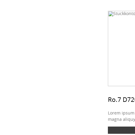
Ro.7 D7
Lorem ipsum d
magna aliquya
weiter lesen