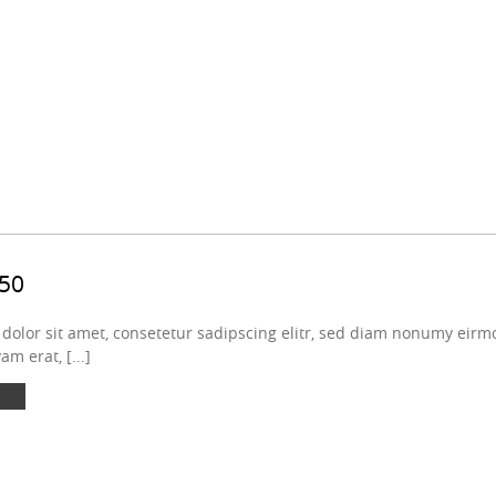
50
olor sit amet, consetetur sadipscing elitr, sed diam nonumy eirmo
m erat, [...]
 »