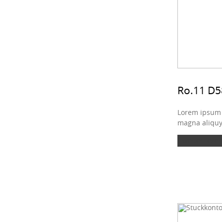
Ro.11 D5
Lorem ipsum d
magna aliquya
weiter lesen